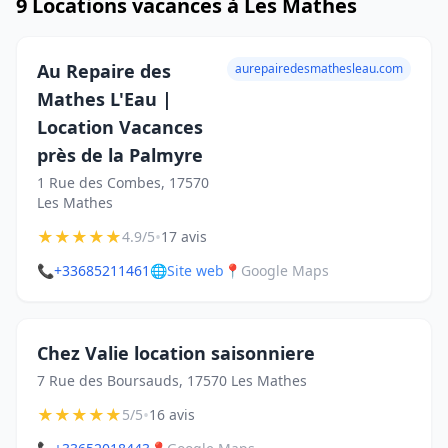
9 Locations vacances à Les Mathes
Au Repaire des
aurepairedesmathesleau.com
Mathes L'Eau |
Location Vacances
près de la Palmyre
1 Rue des Combes, 17570
Les Mathes
★
★
★
★
★
•
4.9/5
17 avis
📞
+33685211461
🌐
Site web
📍
Google Maps
Chez Valie location saisonniere
7 Rue des Boursauds, 17570 Les Mathes
★
★
★
★
★
•
5/5
16 avis