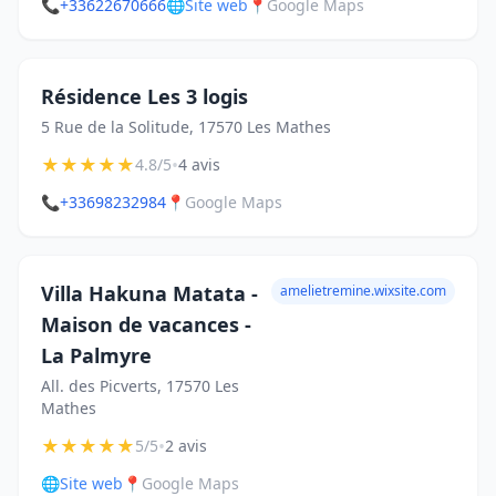
📞
+33622670666
🌐
Site web
📍
Google Maps
Résidence Les 3 logis
5 Rue de la Solitude, 17570 Les Mathes
★
★
★
★
★
•
4.8/5
4 avis
📞
+33698232984
📍
Google Maps
Villa Hakuna Matata -
amelietremine.wixsite.com
Maison de vacances -
La Palmyre
All. des Picverts, 17570 Les
Mathes
★
★
★
★
★
•
5/5
2 avis
🌐
Site web
📍
Google Maps