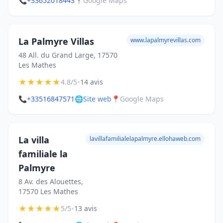
📞
+33652018443
📍
Google Maps
La Palmyre Villas
www.lapalmyrevillas.com
48 All. du Grand Large, 17570
Les Mathes
★
★
★
★
★
•
4.8/5
14 avis
📞
+33516847571
🌐
Site web
📍
Google Maps
La villa
lavillafamilialelapalmyre.ellohaweb.com
familiale la
Palmyre
8 Av. des Alouettes,
17570 Les Mathes
★
★
★
★
★
•
5/5
13 avis