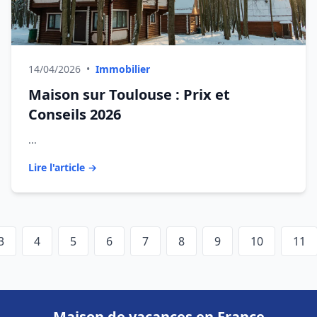
14/04/2026
•
Immobilier
Maison sur Toulouse : Prix et
Conseils 2026
...
Lire l'article →
3
4
5
6
7
8
9
10
11
Maison de vacances en France