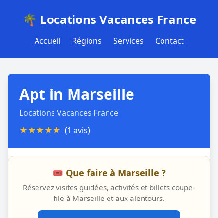
🌴 Locations Vacances France
Accueil
Régions
Services
Contact
Apt in Marseille
Locations Vacances France
★
★
★
★
★
(1 avis)
🎟️ Que faire à Marseille ?
Réservez visites guidées, activités et billets coupe-
file à Marseille et aux alentours.