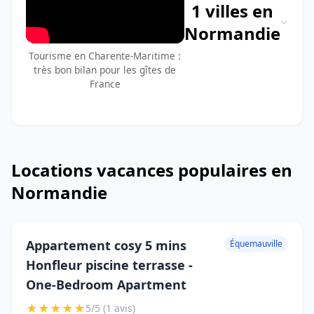
1 villes en
Normandie
Tourisme en Charente-Maritime :
très bon bilan pour les gîtes de
France
Locations vacances populaires en
Normandie
Appartement cosy 5 mins
Équemauville
Honfleur piscine terrasse -
One-Bedroom Apartment
★
★
★
★
★
5/5 (1 avis)