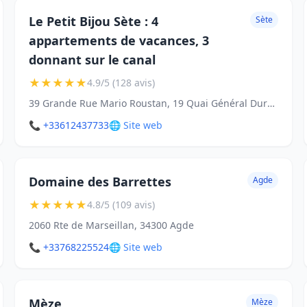
Le Petit Bijou Sète : 4
Sète
appartements de vacances, 3
donnant sur le canal
★
★
★
★
★
4.9/5 (128 avis)
39 Grande Rue Mario Roustan, 19 Quai Général Durand, 34200 Sète
📞 +33612437733
🌐 Site web
Domaine des Barrettes
Agde
★
★
★
★
★
4.8/5 (109 avis)
2060 Rte de Marseillan, 34300 Agde
📞 +33768225524
🌐 Site web
Mèze
Mèze