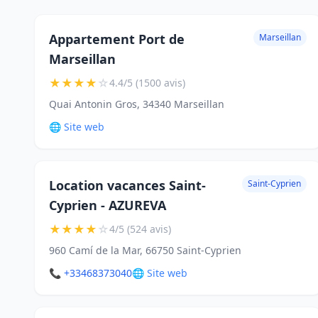
Appartement Port de
Marseillan
Marseillan
★
★
★
★
☆
4.4/5 (1500 avis)
Quai Antonin Gros, 34340 Marseillan
🌐 Site web
Location vacances Saint-
Saint-Cyprien
Cyprien - AZUREVA
★
★
★
★
☆
4/5 (524 avis)
960 Camí de la Mar, 66750 Saint-Cyprien
📞 +33468373040
🌐 Site web