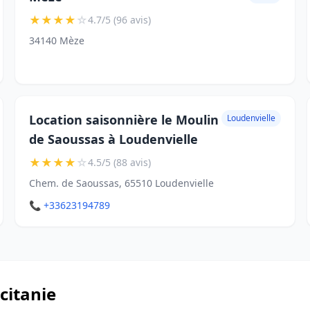
★
★
★
★
☆
4.7/5 (96 avis)
34140 Mèze
Location saisonnière le Moulin
Loudenvielle
de Saoussas à Loudenvielle
★
★
★
★
☆
4.5/5 (88 avis)
Chem. de Saoussas, 65510 Loudenvielle
📞 +33623194789
ccitanie