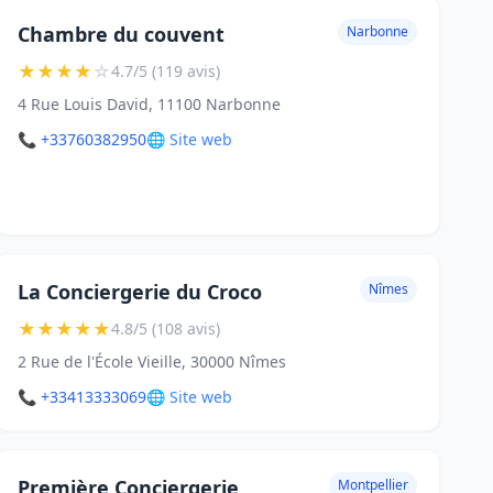
Chambre du couvent
Narbonne
★
★
★
★
☆
4.7/5 (119 avis)
4 Rue Louis David, 11100 Narbonne
📞 +33760382950
🌐 Site web
La Conciergerie du Croco
Nîmes
★
★
★
★
★
4.8/5 (108 avis)
2 Rue de l'École Vieille, 30000 Nîmes
📞 +33413333069
🌐 Site web
Première Conciergerie
Montpellier