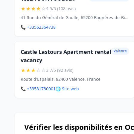
★
★
★
★
☆
4.5/5 (108 avis)
41 Rue du Général de Gaulle, 65200 Bagnères-de-Bigorre
📞 +33562364738
Castle Lastours Apartment rental
Valence
vacancy
★
★
★
☆
☆
3.7/5 (92 avis)
Route d'Espalais, 82400 Valence, France
📞 +33581780001
🌐 Site web
Vérifier les disponibilités en O