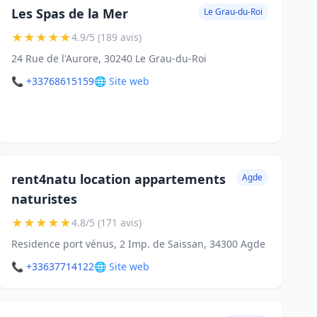
Les Spas de la Mer
Le Grau-du-Roi
★
★
★
★
★
4.9/5 (189 avis)
24 Rue de l'Aurore, 30240 Le Grau-du-Roi
📞 +33768615159
🌐 Site web
rent4natu location appartements
Agde
naturistes
★
★
★
★
★
4.8/5 (171 avis)
Residence port vénus, 2 Imp. de Saissan, 34300 Agde
📞 +33637714122
🌐 Site web