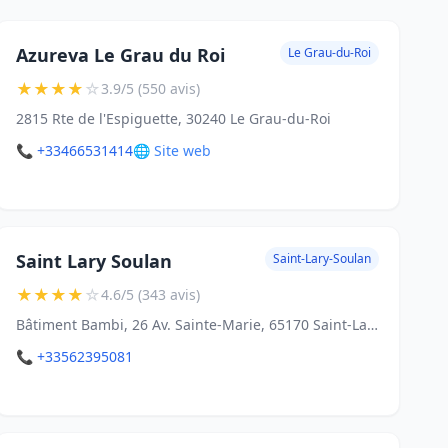
Azureva Le Grau du Roi
Le Grau-du-Roi
★
★
★
★
☆
3.9/5 (550 avis)
2815 Rte de l'Espiguette, 30240 Le Grau-du-Roi
📞 +33466531414
🌐 Site web
Saint Lary Soulan
Saint-Lary-Soulan
★
★
★
★
☆
4.6/5 (343 avis)
Bâtiment Bambi, 26 Av. Sainte-Marie, 65170 Saint-Lary-Soulan
📞 +33562395081