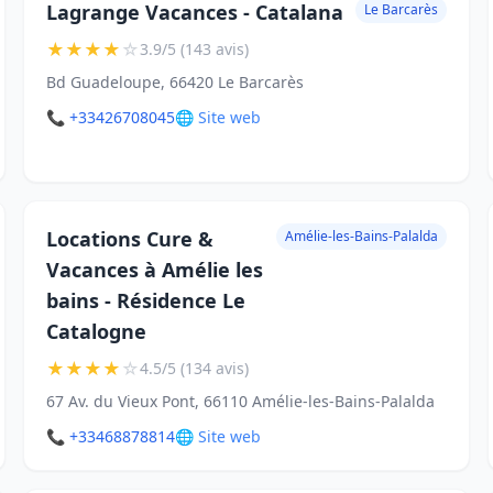
Lagrange Vacances - Catalana
Le Barcarès
★
★
★
★
☆
3.9/5 (143 avis)
Bd Guadeloupe, 66420 Le Barcarès
📞 +33426708045
🌐 Site web
Locations Cure &
Amélie-les-Bains-Palalda
Vacances à Amélie les
bains - Résidence Le
Catalogne
★
★
★
★
☆
4.5/5 (134 avis)
67 Av. du Vieux Pont, 66110 Amélie-les-Bains-Palalda
📞 +33468878814
🌐 Site web