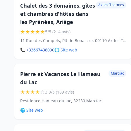
Chalet des 3 domaines, gîtes
Ax-les-Thermes
et chambres d'hôtes dans
les Pyrénées, Ariège
★
★
★
★
★
5/5 (214 avis)
11 Rue des Campels, Plt de Bonascre, 09110 Ax-les-Thermes
📞 +33667438090
🌐 Site web
Pierre et Vacances Le Hameau
Marciac
du Lac
★
★
★
★
☆
3.8/5 (189 avis)
Résidence Hameau du lac, 32230 Marciac
🌐 Site web