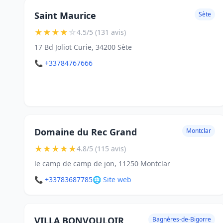
Saint Maurice
Sète
★
★
★
★
☆
4.5/5 (131 avis)
17 Bd Joliot Curie, 34200 Sète
📞 +33784767666
Domaine du Rec Grand
Montclar
★
★
★
★
★
4.8/5 (115 avis)
le camp de camp de jon, 11250 Montclar
📞 +33783687785
🌐 Site web
VILLA BONVOULOIR
Bagnères-de-Bigorre