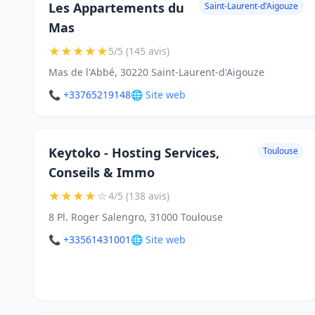
Les Appartements du
Saint-Laurent-d'Aigouze
Mas
★
★
★
★
★
5/5 (145 avis)
Mas de l'Abbé, 30220 Saint-Laurent-d'Aigouze
📞 +33765219148
🌐 Site web
Keytoko - Hosting Services,
Toulouse
Conseils & Immo
★
★
★
★
☆
4/5 (138 avis)
8 Pl. Roger Salengro, 31000 Toulouse
📞 +33561431001
🌐 Site web