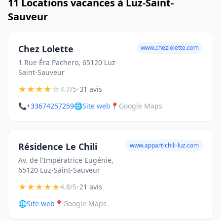
11 Locations vacances à Luz-Saint-
Sauveur
Chez Lolette
www.chezlolette.com
1 Rue Éra Pachero, 65120 Luz-
Saint-Sauveur
★
★
★
★
☆
•
4.7/5
31 avis
📞
+33674257259
🌐
Site web
📍
Google Maps
Résidence Le Chili
www.appart-chili-luz.com
Av. de l'Impératrice Eugénie,
65120 Luz-Saint-Sauveur
★
★
★
★
★
•
4.8/5
21 avis
🌐
Site web
📍
Google Maps