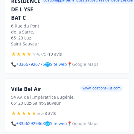
RESIDENCE
locationappartementluzstsauveurresidencedelyse.co
DE L YSE
BAT C
6 Rue du Pont
de la Sarre,
65120 Luz-
Saint-Sauveur
★
★
★
★
☆
•
4.7/5
10 avis
📞
+33667926775
🌐
Site web
📍
Google Maps
Villa Bel Air
www.locations-luz.com
54 Av. de l'Impératrice Eugénie,
65120 Luz-Saint-Sauveur
★
★
★
★
★
•
5/5
8 avis
📞
+33562929363
🌐
Site web
📍
Google Maps