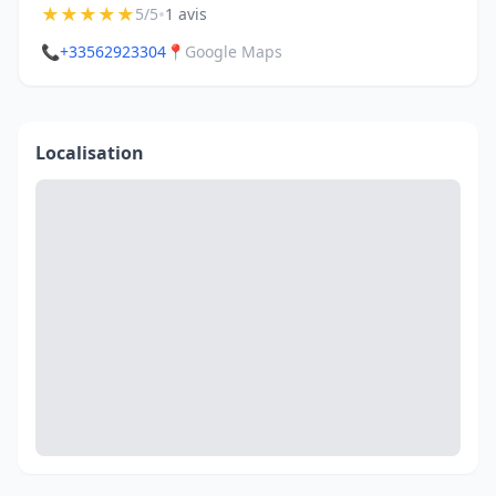
★
★
★
★
★
•
5/5
1 avis
📞
+33562923304
📍
Google Maps
Localisation