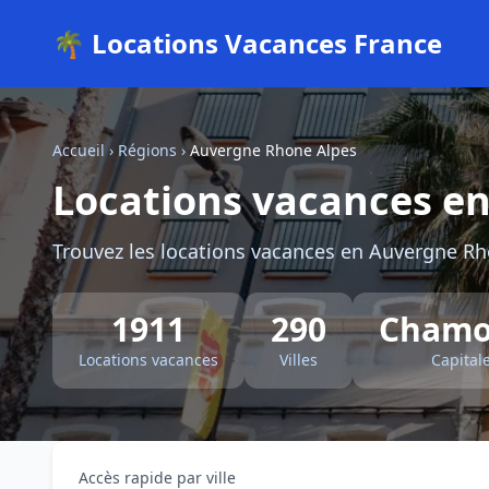
🌴 Locations Vacances France
Accueil
›
Régions
›
Auvergne Rhone Alpes
Locations vacances e
Trouvez les locations vacances en Auvergne Rho
1911
290
Chamo
Locations vacances
Villes
Capital
Accès rapide par ville