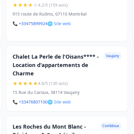
★
★
★
★
☆
4.2/5 (159 avis)
915 route de Ruôms, 07110 Montréal
📞 +33475899924
🌐 Site web
Chalet La Perle de l'Oisans**** -
Vaujany
Location d'appartements de
Charme
★
★
★
★
★
4.8/5 (130 avis)
15 Rue du Caroux, 38114 Vaujany
📞 +33476807100
🌐 Site web
Les Roches du Mont Blanc -
Combloux