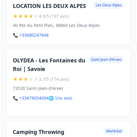
LOCATION LES DEUX ALPES
Les Deux Alpes
★
★
★
★
☆
4.5/5 (197 avis)
40 Rte du Petit Plan, 38860 Les Deux Alpes
📞 +33680247848
OLYDEA - Les Fontaines du
Saint-Jean-d'Arves
Roi | Savoie
★
★
★
☆
☆
3.7/5 (174 avis)
73530 Saint-Jean-d'Arves
📞 +33479054094
🌐 Site web
Camping Throwing
Montréal