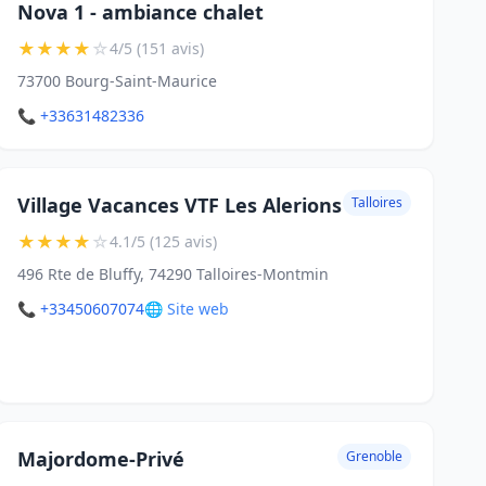
Nova 1 - ambiance chalet
★
★
★
★
☆
4/5 (151 avis)
73700 Bourg-Saint-Maurice
📞 +33631482336
Village Vacances VTF Les Alerions
Talloires
★
★
★
★
☆
4.1/5 (125 avis)
496 Rte de Bluffy, 74290 Talloires-Montmin
📞 +33450607074
🌐 Site web
Majordome-Privé
Grenoble