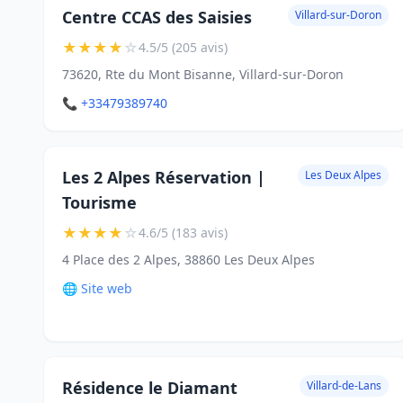
Centre CCAS des Saisies
Villard-sur-Doron
★
★
★
★
☆
4.5/5 (205 avis)
73620, Rte du Mont Bisanne, Villard-sur-Doron
📞 +33479389740
Les 2 Alpes Réservation |
Les Deux Alpes
Tourisme
★
★
★
★
☆
4.6/5 (183 avis)
4 Place des 2 Alpes, 38860 Les Deux Alpes
🌐 Site web
Résidence le Diamant
Villard-de-Lans