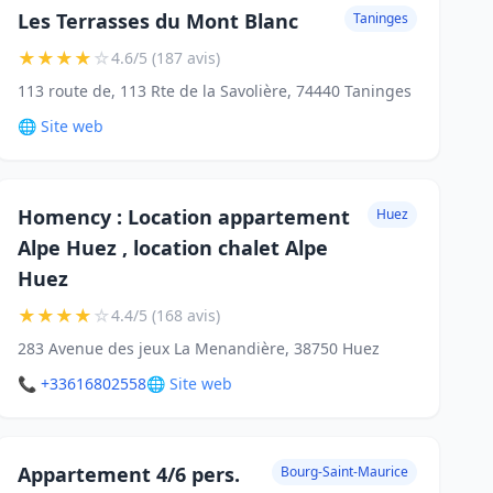
Les Terrasses du Mont Blanc
Taninges
★
★
★
★
☆
4.6/5 (187 avis)
113 route de, 113 Rte de la Savolière, 74440 Taninges
🌐 Site web
Homency : Location appartement
Huez
Alpe Huez , location chalet Alpe
Huez
★
★
★
★
☆
4.4/5 (168 avis)
283 Avenue des jeux La Menandière, 38750 Huez
📞 +33616802558
🌐 Site web
Appartement 4/6 pers.
Bourg-Saint-Maurice