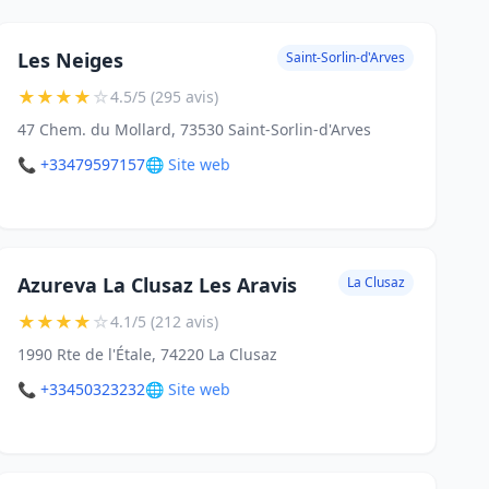
Les Neiges
Saint-Sorlin-d'Arves
★
★
★
★
☆
4.5/5 (295 avis)
47 Chem. du Mollard, 73530 Saint-Sorlin-d'Arves
📞 +33479597157
🌐 Site web
Azureva La Clusaz Les Aravis
La Clusaz
★
★
★
★
☆
4.1/5 (212 avis)
1990 Rte de l'Étale, 74220 La Clusaz
📞 +33450323232
🌐 Site web