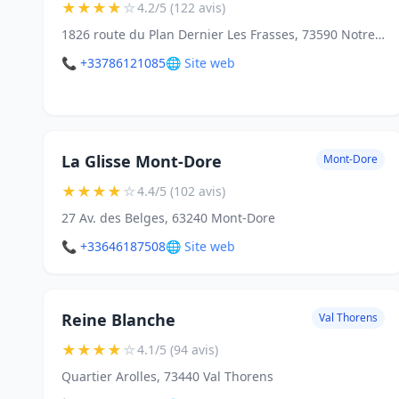
★
★
★
★
☆
4.2/5 (122 avis)
1826 route du Plan Dernier Les Frasses, 73590 Notre-Dame-de-Bellecombe
📞 +33786121085
🌐 Site web
La Glisse Mont-Dore
Mont-Dore
★
★
★
★
☆
4.4/5 (102 avis)
27 Av. des Belges, 63240 Mont-Dore
📞 +33646187508
🌐 Site web
Reine Blanche
Val Thorens
★
★
★
★
☆
4.1/5 (94 avis)
Quartier Arolles, 73440 Val Thorens