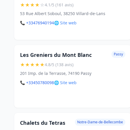
★
★
★
★
☆
4.1/5 (161 avis)
53 Rue Albert Soboul, 38250 Villard-de-Lans
📞 +33476940194
🌐 Site web
Les Greniers du Mont Blanc
Passy
★
★
★
★
★
4.8/5 (138 avis)
201 Imp. de la Terrasse, 74190 Passy
📞 +33450780098
🌐 Site web
Chalets du Tetras
Notre-Dame-de-Bellecombe