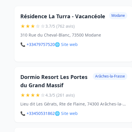
Résidence La Turra - Vacancéole
Modane
★
★
★
☆
☆
3.7/5 (762 avis)
310 Rue du Cheval-Blanc, 73500 Modane
📞 +33479757520
🌐 Site web
Dormio Resort Les Portes
Arâches-la-Frasse
du Grand Massif
★
★
★
★
☆
4.3/5 (261 avis)
Lieu dit Les Gérats, Rte de Flaine, 74300 Arâches-la-Frasse
📞 +33450531862
🌐 Site web