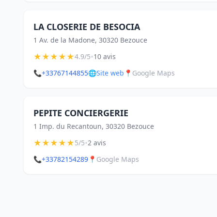
LA CLOSERIE DE BESOCIA
1 Av. de la Madone, 30320 Bezouce
★
★
★
★
★
•
4.9/5
10 avis
📞
+33767144855
🌐
Site web
📍
Google Maps
PEPITE CONCIERGERIE
1 Imp. du Recantoun, 30320 Bezouce
★
★
★
★
★
•
5/5
2 avis
📞
+33782154289
📍
Google Maps