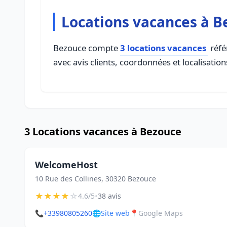
Locations vacances à B
Bezouce compte
3 locations vacances
réfé
avec avis clients, coordonnées et localisation
3 Locations vacances à Bezouce
WelcomeHost
10 Rue des Collines, 30320 Bezouce
★
★
★
★
☆
•
4.6/5
38 avis
📞
+33980805260
🌐
Site web
📍
Google Maps