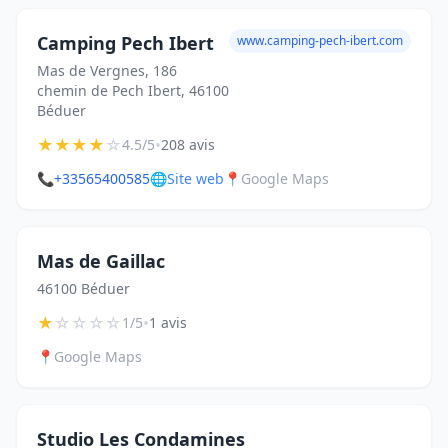
Camping Pech Ibert
www.camping-pech-ibert.com
Mas de Vergnes, 186
chemin de Pech Ibert, 46100
Béduer
★
★
★
★
☆
•
4.5/5
208 avis
📞
+33565400585
🌐
Site web
📍
Google Maps
Mas de Gaillac
46100 Béduer
★
☆
☆
☆
☆
•
1/5
1 avis
📍
Google Maps
Studio Les Condamines