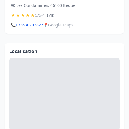
90 Les Condamines, 46100 Béduer
★
★
★
★
★
•
5/5
1 avis
📞
+33630702827
📍
Google Maps
Localisation