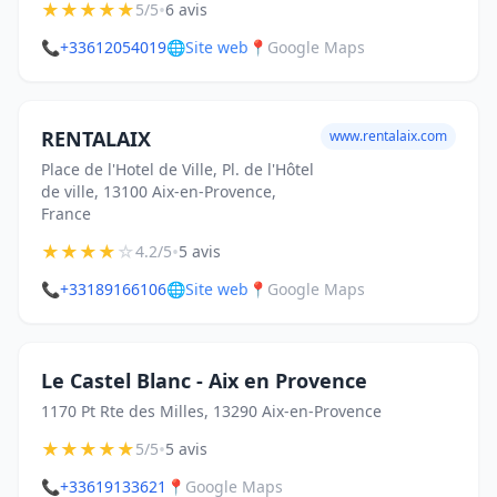
★
★
★
★
★
•
5/5
6 avis
📞
+33612054019
🌐
Site web
📍
Google Maps
RENTALAIX
www.rentalaix.com
Place de l'Hotel de Ville, Pl. de l'Hôtel
de ville, 13100 Aix-en-Provence,
France
★
★
★
★
☆
•
4.2/5
5 avis
📞
+33189166106
🌐
Site web
📍
Google Maps
Le Castel Blanc - Aix en Provence
1170 Pt Rte des Milles, 13290 Aix-en-Provence
★
★
★
★
★
•
5/5
5 avis
📞
+33619133621
📍
Google Maps