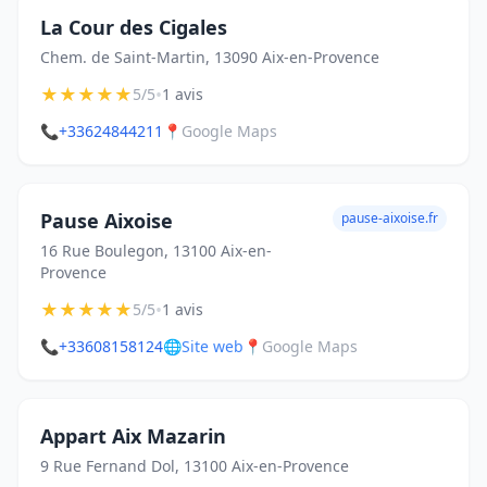
La Cour des Cigales
Chem. de Saint-Martin, 13090 Aix-en-Provence
★
★
★
★
★
•
5/5
1 avis
📞
+33624844211
📍
Google Maps
Pause Aixoise
pause-aixoise.fr
16 Rue Boulegon, 13100 Aix-en-
Provence
★
★
★
★
★
•
5/5
1 avis
📞
+33608158124
🌐
Site web
📍
Google Maps
Appart Aix Mazarin
9 Rue Fernand Dol, 13100 Aix-en-Provence