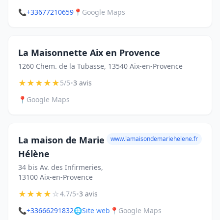
📞
+33677210659
📍
Google Maps
La Maisonnette Aix en Provence
1260 Chem. de la Tubasse, 13540 Aix-en-Provence
★
★
★
★
★
•
5/5
3 avis
📍
Google Maps
La maison de Marie
www.lamaisondemariehelene.fr
Hélène
34 bis Av. des Infirmeries,
13100 Aix-en-Provence
★
★
★
★
☆
•
4.7/5
3 avis
📞
+33666291832
🌐
Site web
📍
Google Maps