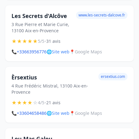
Les Secrets d'Alcôve
www.les-secrets-dalcove.fr
3 Rue Pierre et Marie Curie,
13100 Aix-en-Provence
★
★
★
★
★
•
5/5
31 avis
📞
+33663956776
🌐
Site web
📍
Google Maps
Èrsextius
ersextius.com
4 Rue Frédéric Mistral, 13100 Aix-en-
Provence
★
★
★
★
☆
•
4/5
21 avis
📞
+33604658486
🌐
Site web
📍
Google Maps
Lou Mas Galou