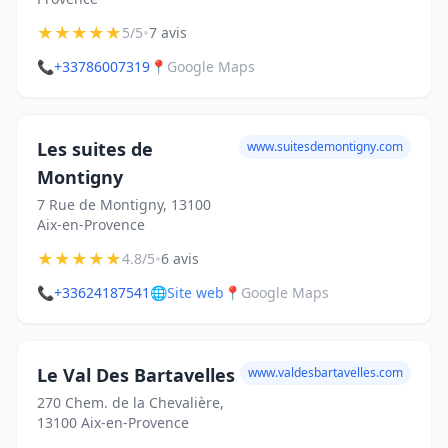
★
★
★
★
★
•
5/5
7 avis
📞
+33786007319
📍
Google Maps
Les suites de
www.suitesdemontigny.com
Montigny
7 Rue de Montigny, 13100
Aix-en-Provence
★
★
★
★
★
•
4.8/5
6 avis
📞
+33624187541
🌐
Site web
📍
Google Maps
Le Val Des Bartavelles
www.valdesbartavelles.com
270 Chem. de la Chevalière,
13100 Aix-en-Provence