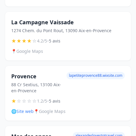
La Campagne Vaissade
1274 Chem. du Pont Rout, 13090 Aix-en-Provence
★
★
★
★
☆
•
4.2/5
5 avis
📍
Google Maps
Provence
lapetiteprovence88.wixsite.com
88 Cr Sextius, 13100 Aix-
en-Provence
★
☆
☆
☆
☆
•
1.2/5
5 avis
🌐
Site web
📍
Google Maps
alexanderlovestotravel.com