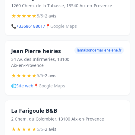
1260 Chem. de la Tubasse, 13540 Aix-en-Provence
★
★
★
★
★
•
5/5
2 avis
📞
+33686188617
📍
Google Maps
Jean Pierre heiries
lamaisondemariehelene.fr
34 Av. des Infirmeries, 13100
Aix-en-Provence
★
★
★
★
★
•
5/5
2 avis
🌐
Site web
📍
Google Maps
La Farigoule B&B
2 Chem. du Colombier, 13100 Aix-en-Provence
★
★
★
★
★
•
5/5
2 avis