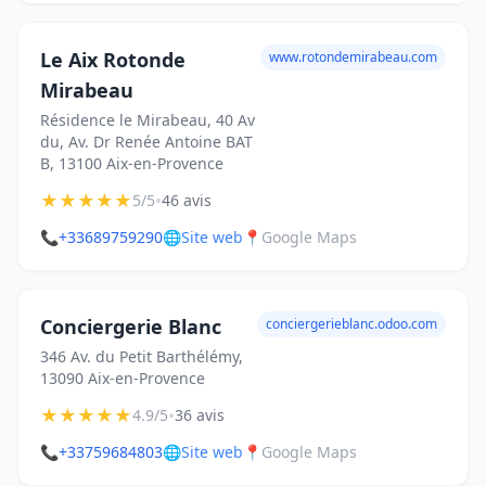
Le Aix Rotonde
www.rotondemirabeau.com
Mirabeau
Résidence le Mirabeau, 40 Av
du, Av. Dr Renée Antoine BAT
B, 13100 Aix-en-Provence
★
★
★
★
★
•
5/5
46 avis
📞
+33689759290
🌐
Site web
📍
Google Maps
Conciergerie Blanc
conciergerieblanc.odoo.com
346 Av. du Petit Barthélémy,
13090 Aix-en-Provence
★
★
★
★
★
•
4.9/5
36 avis
📞
+33759684803
🌐
Site web
📍
Google Maps