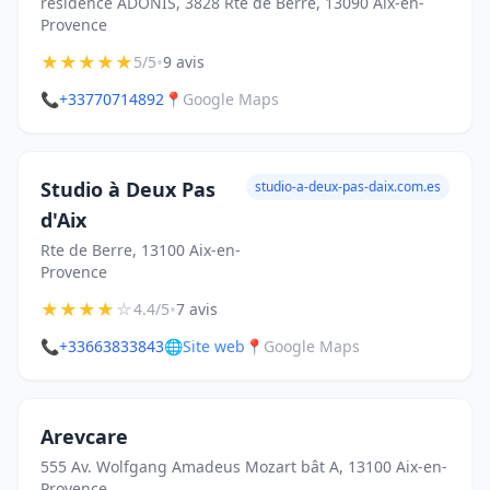
résidence ADONIS, 3828 Rte de Berre, 13090 Aix-en-
Provence
★
★
★
★
★
•
5/5
9 avis
📞
+33770714892
📍
Google Maps
Studio à Deux Pas
studio-a-deux-pas-daix.com.es
d'Aix
Rte de Berre, 13100 Aix-en-
Provence
★
★
★
★
☆
•
4.4/5
7 avis
📞
+33663833843
🌐
Site web
📍
Google Maps
Arevcare
555 Av. Wolfgang Amadeus Mozart bât A, 13100 Aix-en-
Provence