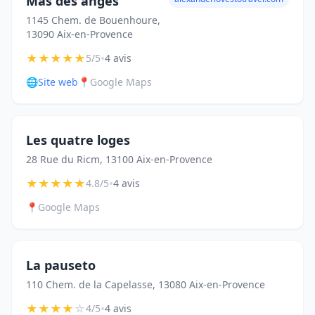
Mas des anges
1145 Chem. de Bouenhoure,
13090 Aix-en-Provence
★
★
★
★
★
•
5/5
4 avis
🌐
Site web
📍
Google Maps
Les quatre loges
28 Rue du Ricm, 13100 Aix-en-Provence
★
★
★
★
★
•
4.8/5
4 avis
📍
Google Maps
La pauseto
110 Chem. de la Capelasse, 13080 Aix-en-Provence
★
★
★
★
☆
•
4/5
4 avis