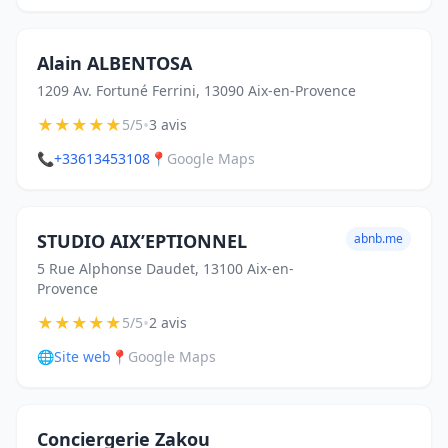
Alain ALBENTOSA
1209 Av. Fortuné Ferrini, 13090 Aix-en-Provence
★
★
★
★
★
•
5/5
3 avis
📞
+33613453108
📍
Google Maps
STUDIO AIX’EPTIONNEL
abnb.me
5 Rue Alphonse Daudet, 13100 Aix-en-
Provence
★
★
★
★
★
•
5/5
2 avis
🌐
Site web
📍
Google Maps
Conciergerie Zakou