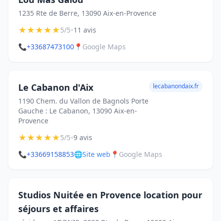
1235 Rte de Berre, 13090 Aix-en-Provence
★
★
★
★
★
•
5/5
11 avis
📞
+33687473100
📍
Google Maps
Le Cabanon d'Aix
lecabanondaix.fr
1190 Chem. du Vallon de Bagnols Porte
Gauche : Le Cabanon, 13090 Aix-en-
Provence
★
★
★
★
★
•
5/5
9 avis
📞
+33669158853
🌐
Site web
📍
Google Maps
Studios Nuitée en Provence location pour
séjours et affaires