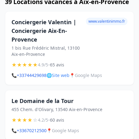
39 Locations vacances à Aix-en-Provence
Conciergerie Valentin |
www.valentinimmo.fr
Conciergerie Aix-En-
Provence
1 bis Rue Frédéric Mistral, 13100
Aix-en-Provence
★
★
★
★
★
•
4.9/5
65 avis
📞
+33744429698
🌐
Site web
📍
Google Maps
Le Domaine de la Tour
455 Chem. d'Olivary, 13540 Aix-en-Provence
★
★
★
★
☆
•
4.2/5
60 avis
📞
+33670212500
📍
Google Maps