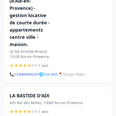
(d'Aix-en-
Provence) -
gestion locative
de courte durée -
appartements
centre ville -
maison.
33 Bd Aristide Briand,
13100 Aix-en-Provence
★
★
★
★
★
•
5/5
1 avis
📞
+33660644247
🌐
Site web
📍
Google Maps
LA BASTIDE D'AIX
445 Rte des Milles, 13080 Aix-en-Provence
★
★
★
★
★
•
5/5
1 avis