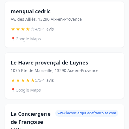
mengual cedric
Av. des Alliés, 13290 Aix-en-Provence
★
★
★
★
☆
•
4/5
1 avis
📍
Google Maps
Le Havre provençal de Luynes
1075 Rte de Marseille, 13290 Aix-en-Provence
★
★
★
★
★
•
5/5
1 avis
📍
Google Maps
La Conciergerie
www.laconciergeriedefrancoise.com
de Françoise