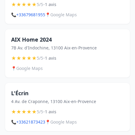
★
★
★
★
★
•
5/5
1 avis
📞
+33679681955
📍
Google Maps
AIX Home 2024
7B Av. d'Indochine, 13100 Aix-en-Provence
★
★
★
★
★
•
5/5
1 avis
📍
Google Maps
L'Écrin
4 Av. de Craponne, 13100 Aix-en-Provence
★
★
★
★
★
•
5/5
1 avis
📞
+33621873423
📍
Google Maps