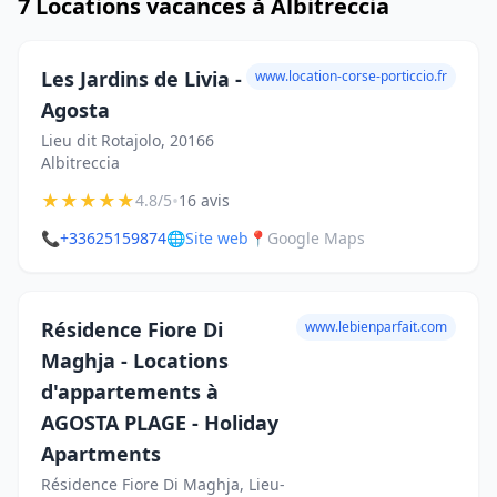
7 Locations vacances à Albitreccia
Les Jardins de Livia -
www.location-corse-porticcio.fr
Agosta
Lieu dit Rotajolo, 20166
Albitreccia
★
★
★
★
★
•
4.8/5
16 avis
📞
+33625159874
🌐
Site web
📍
Google Maps
Résidence Fiore Di
www.lebienparfait.com
Maghja - Locations
d'appartements à
AGOSTA PLAGE - Holiday
Apartments
Résidence Fiore Di Maghja, Lieu-