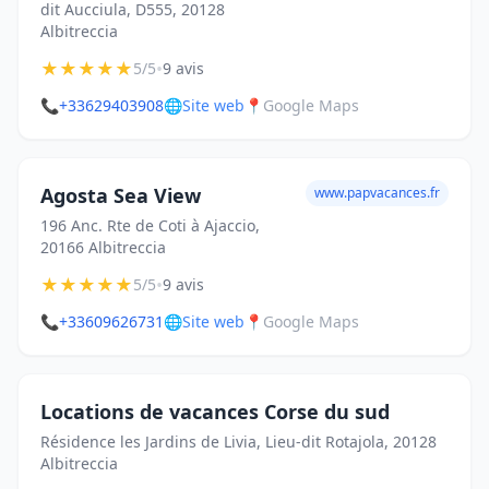
dit Aucciula, D555, 20128
Albitreccia
★
★
★
★
★
•
5/5
9 avis
📞
+33629403908
🌐
Site web
📍
Google Maps
Agosta Sea View
www.papvacances.fr
196 Anc. Rte de Coti à Ajaccio,
20166 Albitreccia
★
★
★
★
★
•
5/5
9 avis
📞
+33609626731
🌐
Site web
📍
Google Maps
Locations de vacances Corse du sud
Résidence les Jardins de Livia, Lieu-dit Rotajola, 20128
Albitreccia