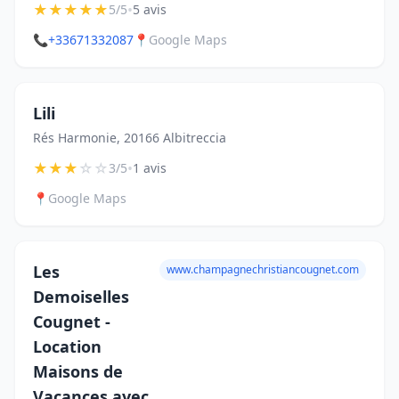
★
★
★
★
★
•
5/5
5 avis
📞
+33671332087
📍
Google Maps
Lili
Rés Harmonie, 20166 Albitreccia
★
★
★
☆
☆
•
3/5
1 avis
📍
Google Maps
Les
www.champagnechristiancougnet.com
Demoiselles
Cougnet -
Location
Maisons de
Vacances avec