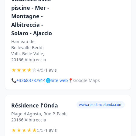
piscine - Mer -
Montagne -
Albitreccia -
Solaro - Ajaccio
Hameau de
Bellevalle Beddi
Valli, Belle Valle,
20166 Albitreccia
★
★
★
★
☆
•
4/5
1 avis
📞
+33683787914
🌐
Site web
📍
Google Maps
Résidence l'Onda
www.residencelonda.com
Plage d'Agosta, Rue P. Paoli,
20166 Albitreccia
★
★
★
★
★
•
5/5
1 avis