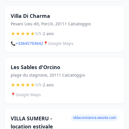
Villa Di Charma
Pevani Lieu dit, Porcili, 20111 Calcatoggio
★
★
★
★
★
•
5/5
2 avis
📞
+33645793642
📍
Google Maps
Les Sables d'Orcino
plage du stagnone, 20111 Calcatoggio
★
★
★
★
★
•
5/5
2 avis
📍
Google Maps
VILLA SUMERU -
iddaconstance.wixsite.com
location estivale