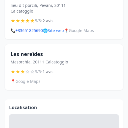
lieu dit porcili, Pevani, 20111
Calcatoggio
★
★
★
★
★
•
5/5
2 avis
📞
+33651825690
🌐
Site web
📍
Google Maps
Les nereïdes
Masorchia, 20111 Calcatoggio
★
★
★
☆
☆
•
3/5
1 avis
📍
Google Maps
Localisation