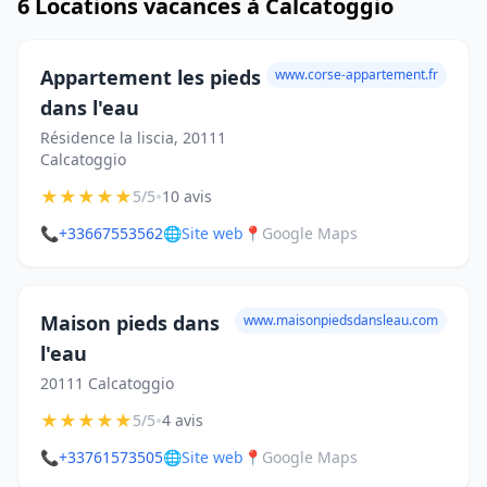
6 Locations vacances à Calcatoggio
Appartement les pieds
www.corse-appartement.fr
dans l'eau
Résidence la liscia, 20111
Calcatoggio
★
★
★
★
★
•
5/5
10 avis
📞
+33667553562
🌐
Site web
📍
Google Maps
Maison pieds dans
www.maisonpiedsdansleau.com
l'eau
20111 Calcatoggio
★
★
★
★
★
•
5/5
4 avis
📞
+33761573505
🌐
Site web
📍
Google Maps