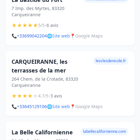
7 Imp. des Myrtes, 83320
Carqueiranne
★
★
★
★
★
•
5/5
6 avis
📞
+33699042204
🌐
Site web
📍
Google Maps
CARQUEIRANNE, les
lesclesdenicole.fr
terrasses de la mer
264 Chem. de la Crotade, 83320
Carqueiranne
★
★
★
★
☆
•
4.7/5
3 avis
📞
+33645129106
🌐
Site web
📍
Google Maps
La Belle Californienne
labellecalifornienne.com