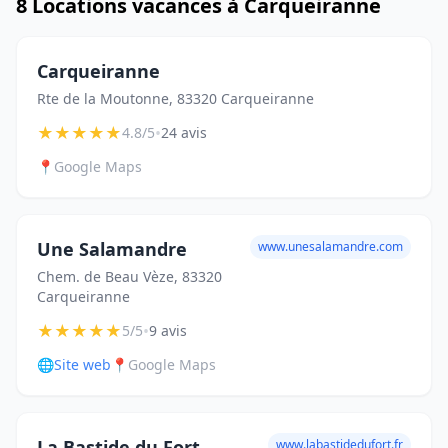
8 Locations vacances à Carqueiranne
Carqueiranne
Rte de la Moutonne, 83320 Carqueiranne
★
★
★
★
★
•
4.8/5
24 avis
📍
Google Maps
Une Salamandre
www.unesalamandre.com
Chem. de Beau Vèze, 83320
Carqueiranne
★
★
★
★
★
•
5/5
9 avis
🌐
Site web
📍
Google Maps
La Bastide du Fort
www.labastidedufort.fr