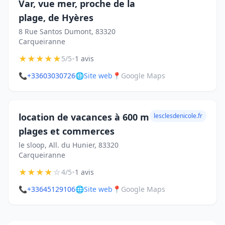
Var, vue mer, proche de la
plage, de Hyères
8 Rue Santos Dumont, 83320
Carqueiranne
★
★
★
★
★
•
5/5
1 avis
📞
+33603030726
🌐
Site web
📍
Google Maps
location de vacances à 600 m
lesclesdenicole.fr
plages et commerces
le sloop, All. du Hunier, 83320
Carqueiranne
★
★
★
★
☆
•
4/5
1 avis
📞
+33645129106
🌐
Site web
📍
Google Maps