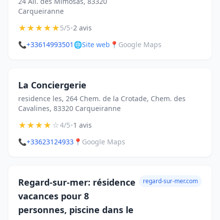
24 All. des Mimosas, 83320
Carqueiranne
★
★
★
★
★
•
5/5
2 avis
📞
+33614993501
🌐
Site web
📍
Google Maps
La Conciergerie
residence les, 264 Chem. de la Crotade, Chem. des
Cavalines, 83320 Carqueiranne
★
★
★
★
☆
•
4/5
1 avis
📞
+33623124933
📍
Google Maps
Regard-sur-mer: résidence
regard-sur-mer.com
vacances pour 8
personnes, piscine dans le