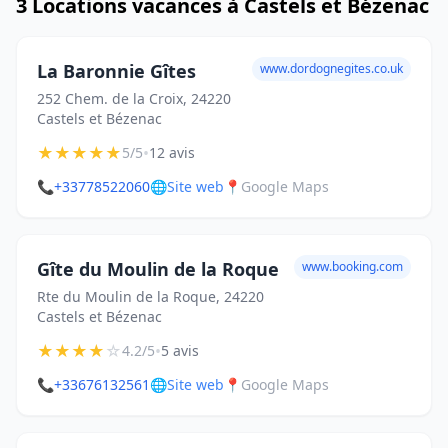
3 Locations vacances à Castels et Bézenac
La Baronnie Gîtes
www.dordognegites.co.uk
252 Chem. de la Croix, 24220
Castels et Bézenac
★
★
★
★
★
•
5/5
12 avis
📞
+33778522060
🌐
Site web
📍
Google Maps
Gîte du Moulin de la Roque
www.booking.com
Rte du Moulin de la Roque, 24220
Castels et Bézenac
★
★
★
★
☆
•
4.2/5
5 avis
📞
+33676132561
🌐
Site web
📍
Google Maps