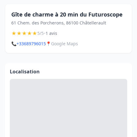
Gîte de charme à 20 min du Futuroscope
61 Chem. des Porcherons, 86100 Châtellerault
★
★
★
★
★
•
5/5
1 avis
📞
+33689796015
📍
Google Maps
Localisation