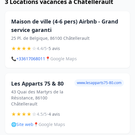
3 Locations vacances à Châtellerault
Maison de ville (4-6 pers) Airbnb - Grand
service garanti
25 Pl. de Belgique, 86100 Châtellerault
★
★
★
★
☆
•
4.4/5
5 avis
📞
+33617068011
📍
Google Maps
Les Apparts 75 & 80
www.lesapparts75-80.com
43 Quai des Martyrs de la
Résistance, 86100
Châtellerault
★
★
★
★
☆
•
4.5/5
4 avis
🌐
Site web
📍
Google Maps