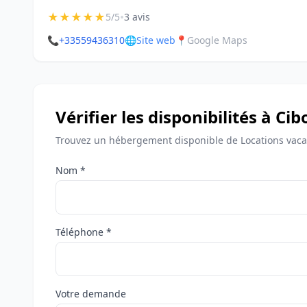
★
★
★
★
★
•
5/5
3 avis
📞
+33559436310
🌐
Site web
📍
Google Maps
Vérifier les disponibilités à Ci
Trouvez un hébergement disponible de Locations vaca
Nom *
Téléphone *
Votre demande