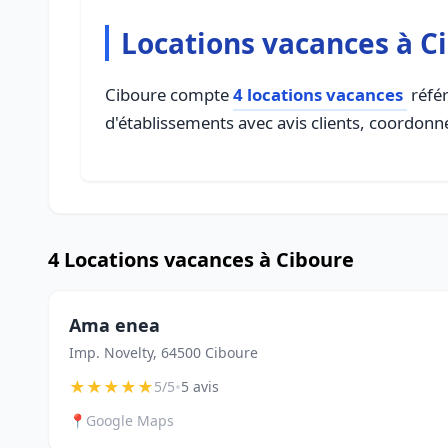
Locations vacances à C
Ciboure compte
4 locations vacances
référ
d'établissements avec avis clients, coordonné
4 Locations vacances à Ciboure
Ama enea
Imp. Novelty, 64500 Ciboure
★
★
★
★
★
•
5/5
5 avis
📍
Google Maps