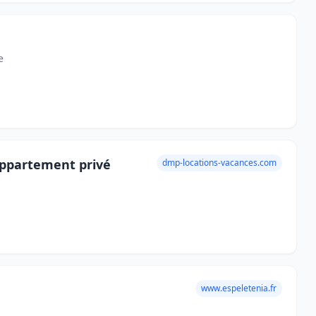
e
 Appartement privé
dmp-locations-vacances.com
www.espeletenia.fr