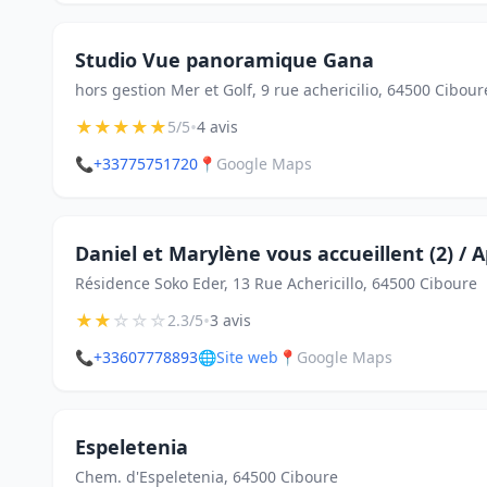
Studio Vue panoramique Gana
hors gestion Mer et Golf, 9 rue achericilio, 64500 Cibour
★
★
★
★
★
•
5/5
4 avis
📞
+33775751720
📍
Google Maps
Daniel et Marylène vous accueillent (2) /
Résidence Soko Eder, 13 Rue Achericillo, 64500 Ciboure
★
★
☆
☆
☆
•
2.3/5
3 avis
📞
+33607778893
🌐
Site web
📍
Google Maps
Espeletenia
Chem. d'Espeletenia, 64500 Ciboure