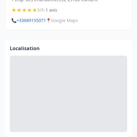
★
★
★
★
★
•
5/5
1 avis
📞
+33689155071
📍
Google Maps
Localisation