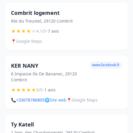
Combrit logement
Rte du Treustel, 29120 Combrit
★
★
★
★
☆
•
4.1/5
7 avis
📍
Google Maps
KER NANY
www.facebook.fr
6 Impasse Ile De Bananec, 29120
Combrit
★
★
★
★
★
•
5/5
1 avis
📞
+33678786805
🌐
Site web
📍
Google Maps
Ty Katell
1 Imp. des Chardonnerets, 29120 Combrit