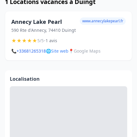
1 Locations vacances à Duingt
Annecy Lake Pearl
www.annecylakepearl.fr
590 Rte d'Annecy, 74410 Duingt
★
★
★
★
★
•
5/5
1 avis
📞
+33681265318
🌐
Site web
📍
Google Maps
Localisation