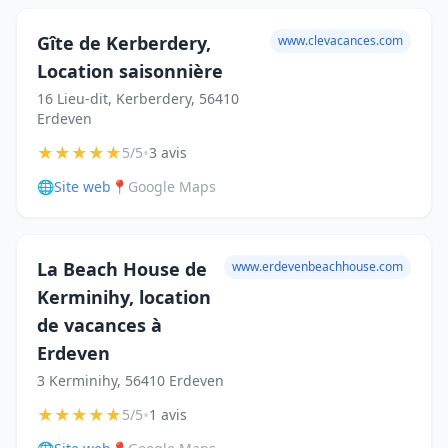
Gîte de Kerberdery,
www.clevacances.com
Location saisonnière
16 Lieu-dit, Kerberdery, 56410
Erdeven
★
★
★
★
★
•
5/5
3 avis
🌐
Site web
📍
Google Maps
La Beach House de
www.erdevenbeachhouse.com
Kerminihy, location
de vacances à
Erdeven
3 Kerminihy, 56410 Erdeven
★
★
★
★
★
•
5/5
1 avis