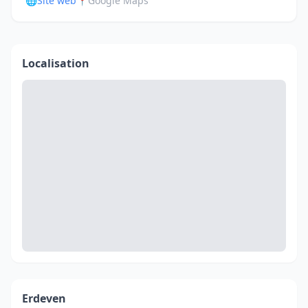
🌐
Site web
📍
Google Maps
Localisation
Erdeven