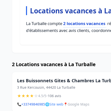
Locations vacances à L
La Turballe compte
2 locations vacances
ré
d'établissements avec avis clients, coordonné
2 Locations vacances à La Turballe
Les Buissonnets Gites & Chambres La Tur
3 Rue Kercousin, 44420 La Turballe
★
★
★
★
☆
•
4.5/5
106 avis
📞
+33749846985
🌐
Site web
📍
Google Maps