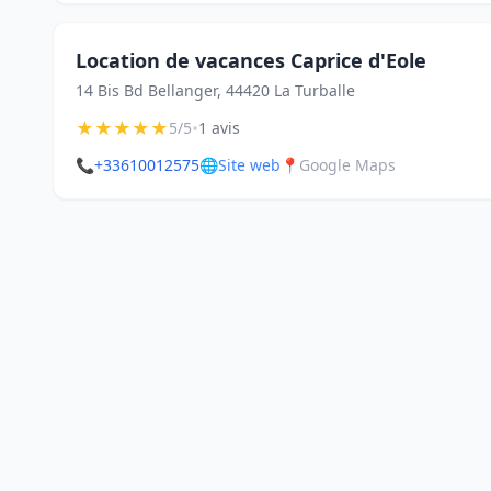
Location de vacances Caprice d'Eole
14 Bis Bd Bellanger, 44420 La Turballe
★
★
★
★
★
•
5/5
1 avis
📞
+33610012575
🌐
Site web
📍
Google Maps