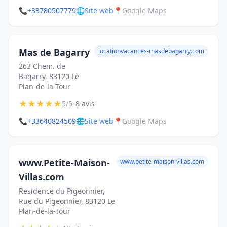
📞
+33780507779
🌐
Site web
📍
Google Maps
Mas de Bagarry
locationvacances-masdebagarry.com
263 Chem. de
Bagarry, 83120 Le
Plan-de-la-Tour
★
★
★
★
★
•
5/5
8 avis
📞
+33640824509
🌐
Site web
📍
Google Maps
www.Petite-Maison-
www.petite-maison-villas.com
Villas.com
Residence du Pigeonnier,
Rue du Pigeonnier, 83120 Le
Plan-de-la-Tour