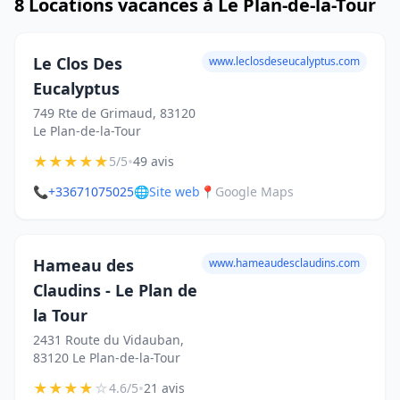
8 Locations vacances à Le Plan-de-la-Tour
Le Clos Des
www.leclosdeseucalyptus.com
Eucalyptus
749 Rte de Grimaud, 83120
Le Plan-de-la-Tour
★
★
★
★
★
•
5/5
49 avis
📞
+33671075025
🌐
Site web
📍
Google Maps
Hameau des
www.hameaudesclaudins.com
Claudins - Le Plan de
la Tour
2431 Route du Vidauban,
83120 Le Plan-de-la-Tour
★
★
★
★
☆
•
4.6/5
21 avis