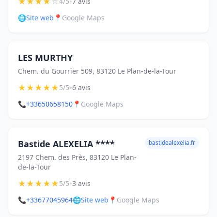
★
★
★
★
☆
•
4/5
7 avis
🌐
Site web
📍
Google Maps
LES MURTHY
Chem. du Gourrier 509, 83120 Le Plan-de-la-Tour
★
★
★
★
★
•
5/5
6 avis
📞
+33650658150
📍
Google Maps
Bastide ALEXELIA ****
bastidealexelia.fr
2197 Chem. des Près, 83120 Le Plan-
de-la-Tour
★
★
★
★
★
•
5/5
3 avis
📞
+33677045964
🌐
Site web
📍
Google Maps