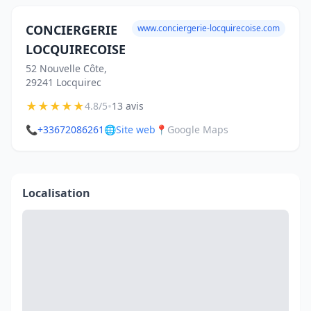
CONCIERGERIE
www.conciergerie-locquirecoise.com
LOCQUIRECOISE
52 Nouvelle Côte,
29241 Locquirec
★
★
★
★
★
•
4.8/5
13 avis
📞
+33672086261
🌐
Site web
📍
Google Maps
Localisation