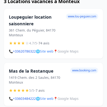
3 Locations vacances à Monteux
Loupeguier location
www.lou-peguier.com
saisonniere
361 Chem. du Péguier, 84170
Monteux
★
★
★
★
☆
•
4.7/5
74 avis
📞
+33620786322
🌐
Site web
📍
Google Maps
Mas de la Restanque
www.booking.com
1419 Chem. des 2 Saules, 84170
Monteux
★
★
★
★
★
•
5/5
7 avis
📞
+33603484222
🌐
Site web
📍
Google Maps