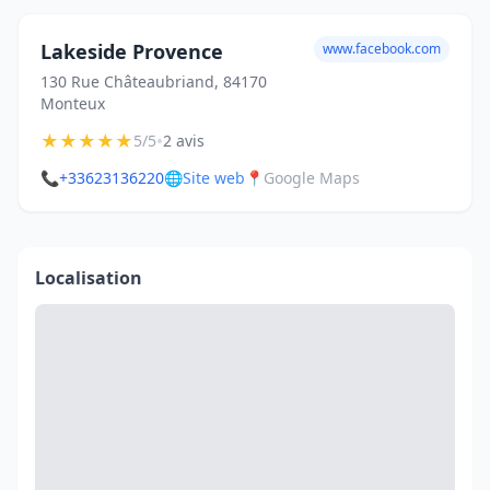
Lakeside Provence
www.facebook.com
130 Rue Châteaubriand, 84170
Monteux
★
★
★
★
★
•
5/5
2 avis
📞
+33623136220
🌐
Site web
📍
Google Maps
Localisation