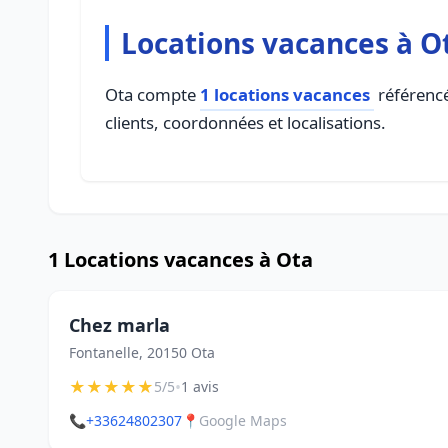
Locations vacances à O
Ota compte
1 locations vacances
référencé
clients, coordonnées et localisations.
1 Locations vacances à Ota
Chez marla
Fontanelle, 20150 Ota
★
★
★
★
★
•
5/5
1 avis
📞
+33624802307
📍
Google Maps