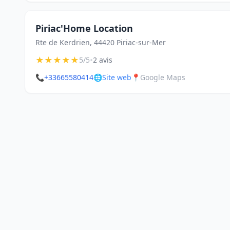
Piriac'Home Location
Rte de Kerdrien, 44420 Piriac-sur-Mer
★
★
★
★
★
•
5/5
2 avis
📞
+33665580414
🌐
Site web
📍
Google Maps