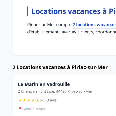
Locations vacances à P
Piriac-sur-Mer compte
2 locations vacance
d'établissements avec avis clients, coordonné
2 Locations vacances à Piriac-sur-Mer
Le Marin en vadrouille
2 Chem. de Font Issé, 44420 Piriac-sur-Mer
★
★
★
★
★
•
5/5
3 avis
📍
Google Maps