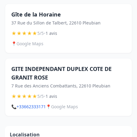
Gîte de la Horaine
37 Rue du Sillon de Talbert, 22610 Pleubian
★
★
★
★
★
•
5/5
1 avis
📍
Google Maps
GITE INDEPENDANT DUPLEX COTE DE
GRANIT ROSE
7 Rue des Anciens Combattants, 22610 Pleubian
★
★
★
★
★
•
5/5
1 avis
📞
+33662333171
📍
Google Maps
Localisation