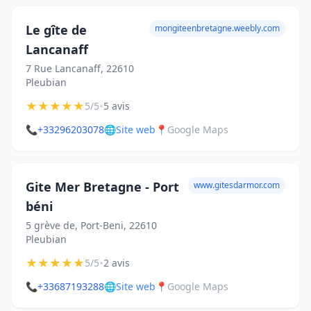
Le gîte de
mongiteenbretagne.weebly.com
Lancanaff
7 Rue Lancanaff, 22610
Pleubian
★
★
★
★
★
•
5/5
5 avis
📞
+33296203078
🌐
Site web
📍
Google Maps
Gite Mer Bretagne - Port
www.gitesdarmor.com
béni
5 grève de, Port-Beni, 22610
Pleubian
★
★
★
★
★
•
5/5
2 avis
📞
+33687193288
🌐
Site web
📍
Google Maps