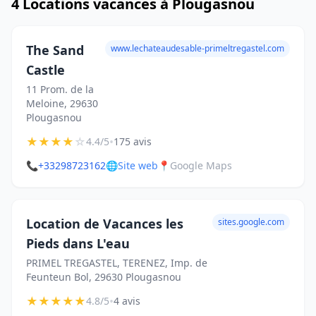
4 Locations vacances à Plougasnou
The Sand
www.lechateaudesable-primeltregastel.com
Castle
11 Prom. de la
Meloine, 29630
Plougasnou
★
★
★
★
☆
•
4.4/5
175 avis
📞
+33298723162
🌐
Site web
📍
Google Maps
Location de Vacances les
sites.google.com
Pieds dans L'eau
PRIMEL TREGASTEL, TERENEZ, Imp. de
Feunteun Bol, 29630 Plougasnou
★
★
★
★
★
•
4.8/5
4 avis